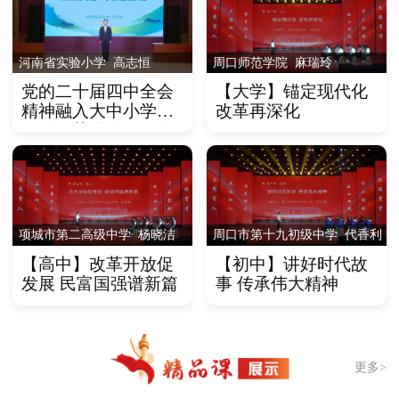
河南省实验小学 高志恒
周口师范学院 麻瑞玲
党的二十届四中全会
【大学】锚定现代化
精神融入大中小学思
改革再深化
政课示范说课、微课
展示
项城市第二高级中学 杨晓洁
周口市第十九初级中学 代香利
【高中】改革开放促
【初中】讲好时代故
发展 民富国强谱新篇
事 传承伟大精神
更多>